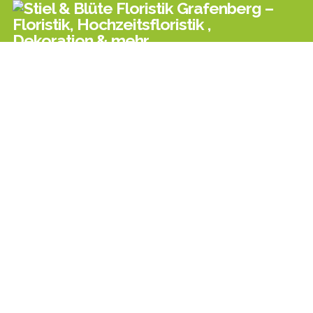
BETTINA HEMM - KLEINBETTLINGER STR. 8 - 72661
GRAFENBERG
HOCHZEITSFLORISTIK
OB MÄRCHENHAFT ROMANTISCH, KLASSISCH
ELEGANT ODER MODERN GLAMOURÖS
UNSERE FLORALEN DESIGN-KREATIONEN VERLEIHEN IHRER